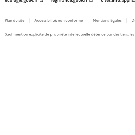
ecologie.gouv.fr
legifrance.gouv.fr
cites.info.applic
Plan du site
Accessibilité: non conforme
Mentions légales
D
Sauf mention explicite de propriété intellectuelle détenue par des tiers, le