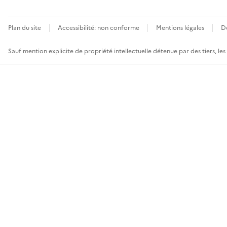
Plan du site
Accessibilité: non conforme
Mentions légales
D
Sauf mention explicite de propriété intellectuelle détenue par des tiers, le