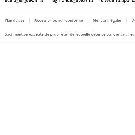
ecologie.gouv.fr
legifrance.gouv.fr
cites.info.applic
Plan du site
Accessibilité: non conforme
Mentions légales
D
Sauf mention explicite de propriété intellectuelle détenue par des tiers, le