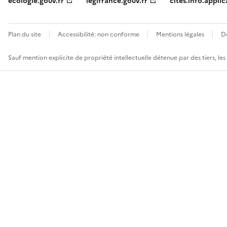
ecologie.gouv.fr
legifrance.gouv.fr
cites.info.applic
Plan du site
Accessibilité: non conforme
Mentions légales
D
Sauf mention explicite de propriété intellectuelle détenue par des tiers, le