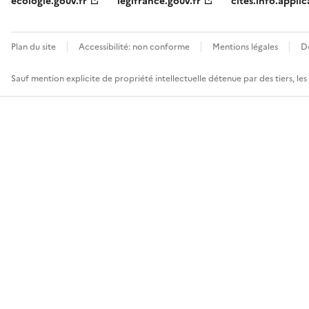
ecologie.gouv.fr
legifrance.gouv.fr
cites.info.applic
Plan du site
Accessibilité: non conforme
Mentions légales
D
Sauf mention explicite de propriété intellectuelle détenue par des tiers, le