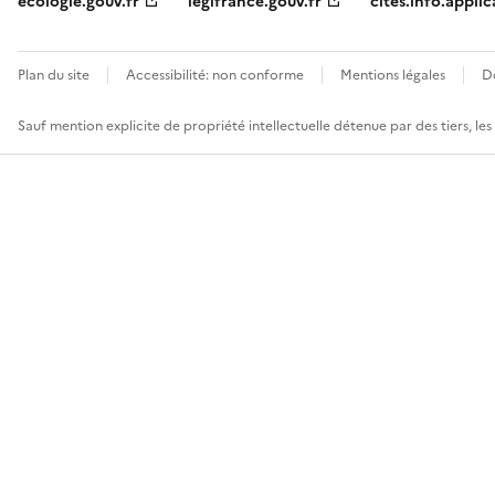
ecologie.gouv.fr
legifrance.gouv.fr
cites.info.applic
Plan du site
Accessibilité: non conforme
Mentions légales
D
Sauf mention explicite de propriété intellectuelle détenue par des tiers, le