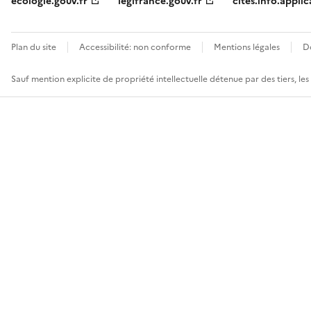
ecologie.gouv.fr
legifrance.gouv.fr
cites.info.applic
Plan du site
Accessibilité: non conforme
Mentions légales
D
Sauf mention explicite de propriété intellectuelle détenue par des tiers, le