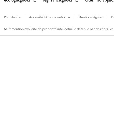
ecologie.gouv.fr
legifrance.gouv.fr
cites.info.applic
Plan du site
Accessibilité: non conforme
Mentions légales
D
Sauf mention explicite de propriété intellectuelle détenue par des tiers, le