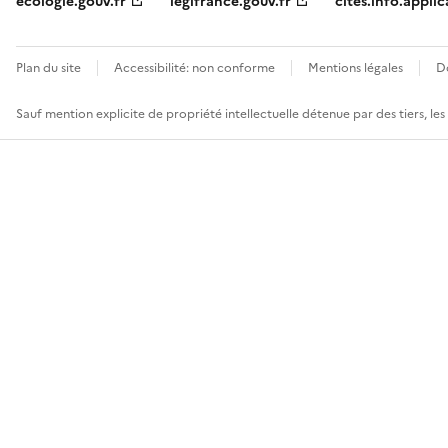
ecologie.gouv.fr
legifrance.gouv.fr
cites.info.applic
Plan du site
Accessibilité: non conforme
Mentions légales
D
Sauf mention explicite de propriété intellectuelle détenue par des tiers, le