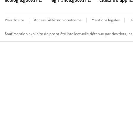
ecologie.gouv.fr
legifrance.gouv.fr
cites.info.applic
Plan du site
Accessibilité: non conforme
Mentions légales
D
Sauf mention explicite de propriété intellectuelle détenue par des tiers, le