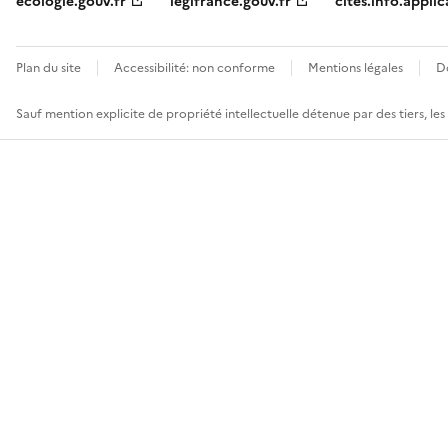
ecologie.gouv.fr
legifrance.gouv.fr
cites.info.applic
Plan du site
Accessibilité: non conforme
Mentions légales
D
Sauf mention explicite de propriété intellectuelle détenue par des tiers, le