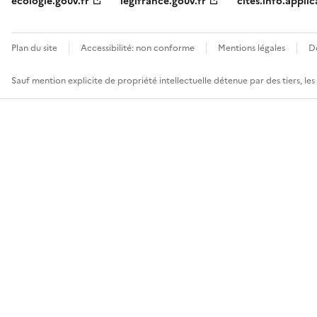
ecologie.gouv.fr
legifrance.gouv.fr
cites.info.applic
Plan du site
Accessibilité: non conforme
Mentions légales
D
Sauf mention explicite de propriété intellectuelle détenue par des tiers, le