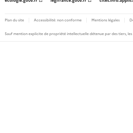
ecologie.gouv.fr
legifrance.gouv.fr
cites.info.applic
Plan du site
Accessibilité: non conforme
Mentions légales
D
Sauf mention explicite de propriété intellectuelle détenue par des tiers, le