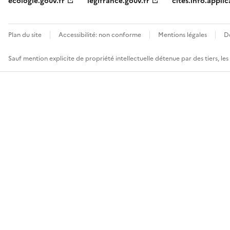
ecologie.gouv.fr
legifrance.gouv.fr
cites.info.applic
Plan du site
Accessibilité: non conforme
Mentions légales
D
Sauf mention explicite de propriété intellectuelle détenue par des tiers, le