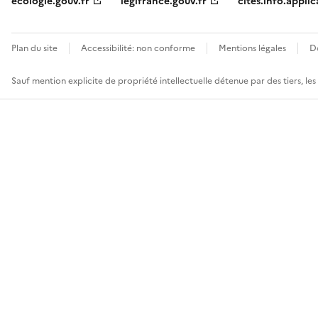
ecologie.gouv.fr
legifrance.gouv.fr
cites.info.applic
Plan du site
Accessibilité: non conforme
Mentions légales
D
Sauf mention explicite de propriété intellectuelle détenue par des tiers, le