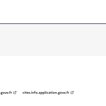
.gouv.fr
cites.info.application.gouv.fr