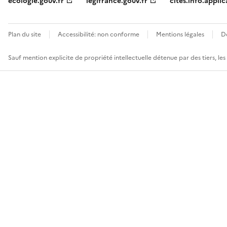
ecologie.gouv.fr
legifrance.gouv.fr
cites.info.applic
Plan du site
Accessibilité: non conforme
Mentions légales
D
Sauf mention explicite de propriété intellectuelle détenue par des tiers, le