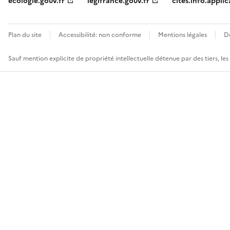
ecologie.gouv.fr
legifrance.gouv.fr
cites.info.applic
Plan du site
Accessibilité: non conforme
Mentions légales
D
Sauf mention explicite de propriété intellectuelle détenue par des tiers, le