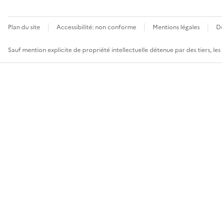
Plan du site
Accessibilité: non conforme
Mentions légales
D
Sauf mention explicite de propriété intellectuelle détenue par des tiers, le