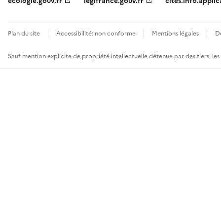
ecologie.gouv.fr
legifrance.gouv.fr
cites.info.applic
Plan du site
Accessibilité: non conforme
Mentions légales
D
Sauf mention explicite de propriété intellectuelle détenue par des tiers, le