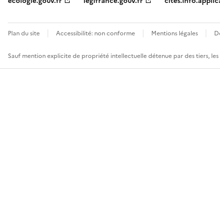
ecologie.gouv.fr
legifrance.gouv.fr
cites.info.applic
Plan du site
Accessibilité: non conforme
Mentions légales
D
Sauf mention explicite de propriété intellectuelle détenue par des tiers, le