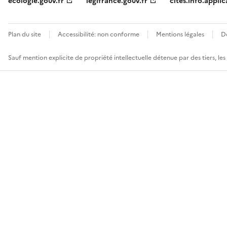
ecologie.gouv.fr
legifrance.gouv.fr
cites.info.applic
Plan du site
Accessibilité: non conforme
Mentions légales
D
Sauf mention explicite de propriété intellectuelle détenue par des tiers, le