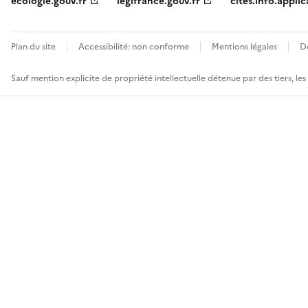
ecologie.gouv.fr
legifrance.gouv.fr
cites.info.applic
Plan du site
Accessibilité: non conforme
Mentions légales
D
Sauf mention explicite de propriété intellectuelle détenue par des tiers, le