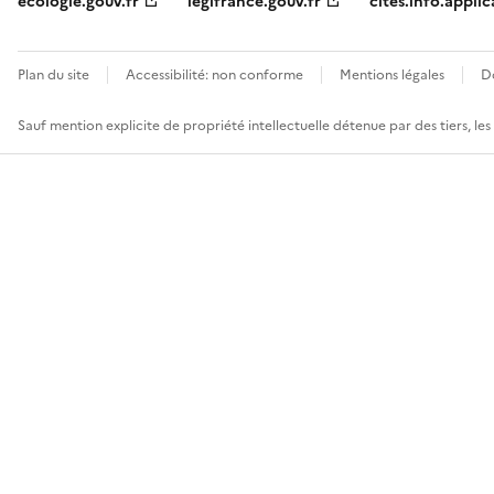
ecologie.gouv.fr
legifrance.gouv.fr
cites.info.applic
Plan du site
Accessibilité: non conforme
Mentions légales
D
Sauf mention explicite de propriété intellectuelle détenue par des tiers, le