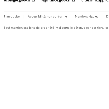
ecologie.gouv.fr
legifrance.gouv.fr
cites.info.applic
Plan du site
Accessibilité: non conforme
Mentions légales
D
Sauf mention explicite de propriété intellectuelle détenue par des tiers, le