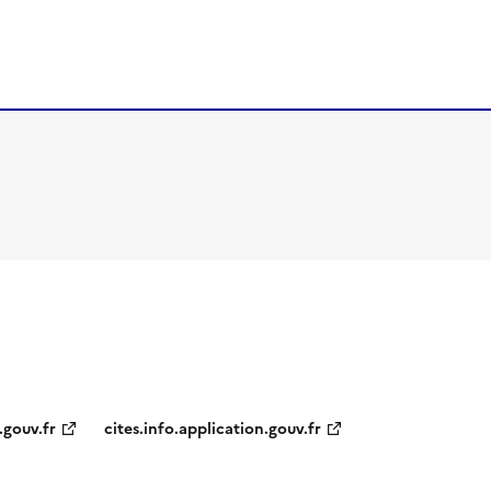
.gouv.fr
cites.info.application.gouv.fr