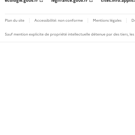
ecologie.gouv.fr
legifrance.gouv.fr
cites.info.applic
Plan du site
Accessibilité: non conforme
Mentions légales
D
Sauf mention explicite de propriété intellectuelle détenue par des tiers, le