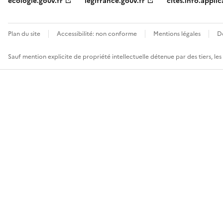
ecologie.gouv.fr
legifrance.gouv.fr
cites.info.applic
Plan du site
Accessibilité: non conforme
Mentions légales
D
Sauf mention explicite de propriété intellectuelle détenue par des tiers, le