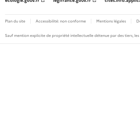
ecologie.gouv.fr
legifrance.gouv.fr
cites.info.applic
Plan du site
Accessibilité: non conforme
Mentions légales
D
Sauf mention explicite de propriété intellectuelle détenue par des tiers, le