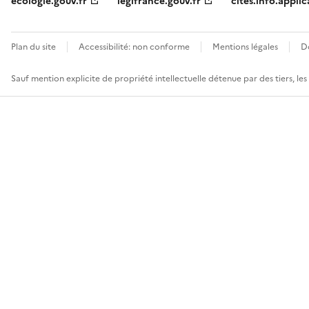
ecologie.gouv.fr
legifrance.gouv.fr
cites.info.applic
Plan du site
Accessibilité: non conforme
Mentions légales
D
Sauf mention explicite de propriété intellectuelle détenue par des tiers, le