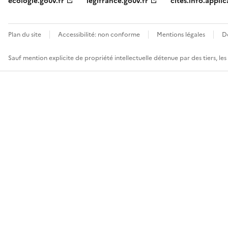
ecologie.gouv.fr
legifrance.gouv.fr
cites.info.applic
Plan du site
Accessibilité: non conforme
Mentions légales
D
Sauf mention explicite de propriété intellectuelle détenue par des tiers, le