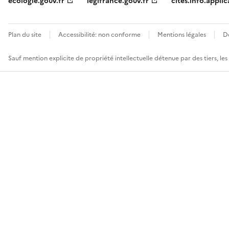
ecologie.gouv.fr
legifrance.gouv.fr
cites.info.applic
Plan du site
Accessibilité: non conforme
Mentions légales
D
Sauf mention explicite de propriété intellectuelle détenue par des tiers, le