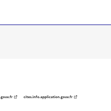
.gouv.fr
cites.info.application.gouv.fr