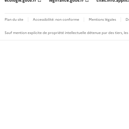
ecologie.gouv.fr
legifrance.gouv.fr
cites.info.applic
Plan du site
Accessibilité: non conforme
Mentions légales
D
Sauf mention explicite de propriété intellectuelle détenue par des tiers, le