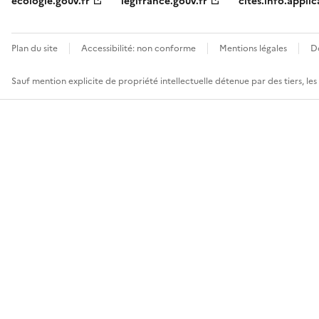
ecologie.gouv.fr
legifrance.gouv.fr
cites.info.applic
Plan du site
Accessibilité: non conforme
Mentions légales
D
Sauf mention explicite de propriété intellectuelle détenue par des tiers, le