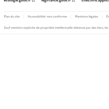
ecologie.gouv.fr
legifrance.gouv.fr
cites.info.applic
Plan du site
Accessibilité: non conforme
Mentions légales
D
Sauf mention explicite de propriété intellectuelle détenue par des tiers, le