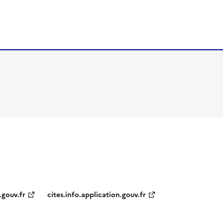
.gouv.fr
cites.info.application.gouv.fr