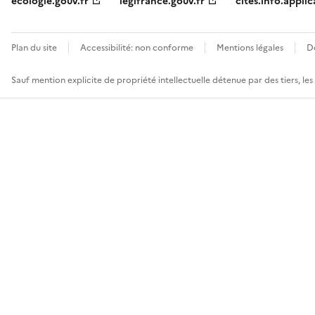
ecologie.gouv.fr
legifrance.gouv.fr
cites.info.applic
Plan du site
Accessibilité: non conforme
Mentions légales
D
Sauf mention explicite de propriété intellectuelle détenue par des tiers, le