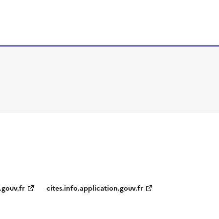
.gouv.fr
cites.info.application.gouv.fr