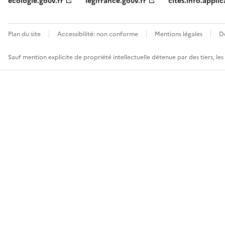
ecologie.gouv.fr
legifrance.gouv.fr
cites.info.applic
Plan du site
Accessibilité: non conforme
Mentions légales
D
Sauf mention explicite de propriété intellectuelle détenue par des tiers, le