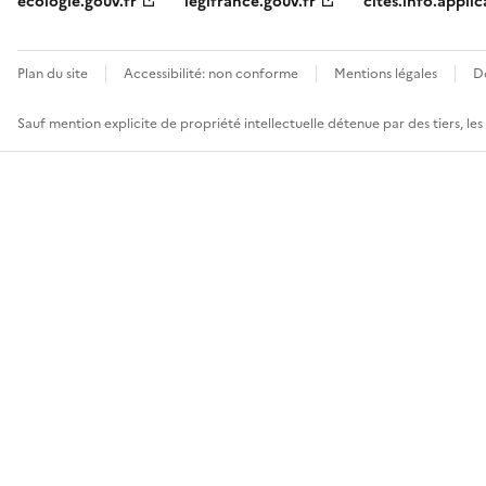
ecologie.gouv.fr
legifrance.gouv.fr
cites.info.applic
Plan du site
Accessibilité: non conforme
Mentions légales
D
Sauf mention explicite de propriété intellectuelle détenue par des tiers, le