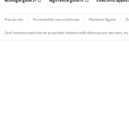
ecologie.gouv.fr
legifrance.gouv.fr
cites.info.applic
Plan du site
Accessibilité: non conforme
Mentions légales
D
Sauf mention explicite de propriété intellectuelle détenue par des tiers, le