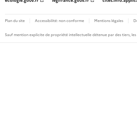
ecologie.gouv.fr
legifrance.gouv.fr
cites.info.applic
Plan du site
Accessibilité: non conforme
Mentions légales
D
Sauf mention explicite de propriété intellectuelle détenue par des tiers, le