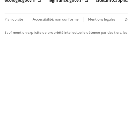
ecologie.gouv.fr
legifrance.gouv.fr
cites.info.applic
Plan du site
Accessibilité: non conforme
Mentions légales
D
Sauf mention explicite de propriété intellectuelle détenue par des tiers, le