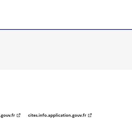
.gouv.fr
cites.info.application.gouv.fr