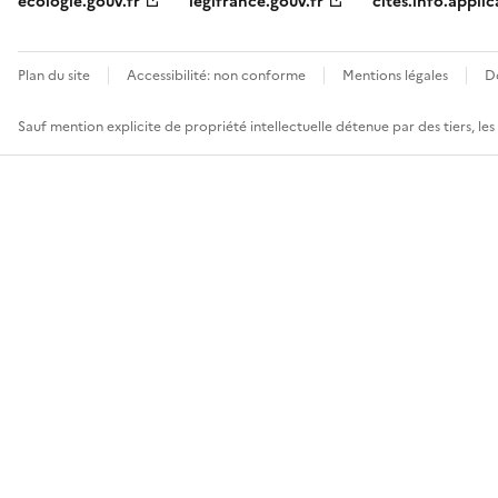
ecologie.gouv.fr
legifrance.gouv.fr
cites.info.applic
Plan du site
Accessibilité: non conforme
Mentions légales
D
Sauf mention explicite de propriété intellectuelle détenue par des tiers, le