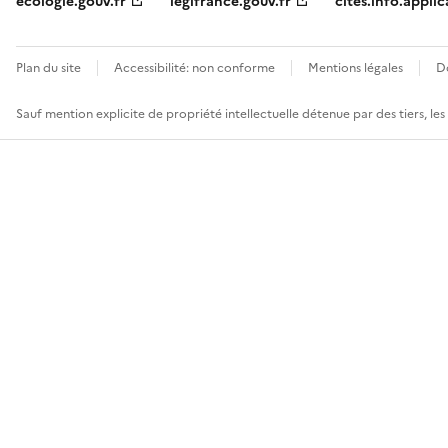
ecologie.gouv.fr
legifrance.gouv.fr
cites.info.applic
Plan du site
Accessibilité: non conforme
Mentions légales
D
Sauf mention explicite de propriété intellectuelle détenue par des tiers, le