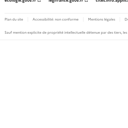
ecologie.gouv.fr
legifrance.gouv.fr
cites.info.applic
Plan du site
Accessibilité: non conforme
Mentions légales
D
Sauf mention explicite de propriété intellectuelle détenue par des tiers, le