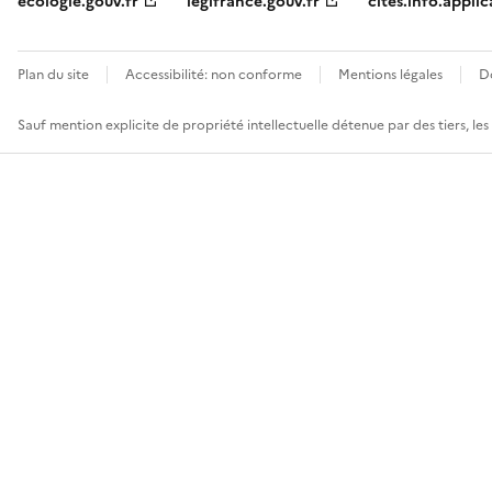
ecologie.gouv.fr
legifrance.gouv.fr
cites.info.applic
Plan du site
Accessibilité: non conforme
Mentions légales
D
Sauf mention explicite de propriété intellectuelle détenue par des tiers, le