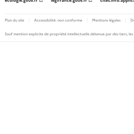
ecologie.gouv.fr
legifrance.gouv.fr
cites.info.applic
Plan du site
Accessibilité: non conforme
Mentions légales
D
Sauf mention explicite de propriété intellectuelle détenue par des tiers, le